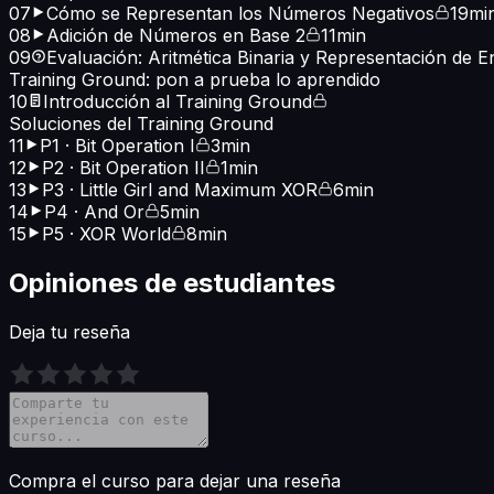
07
Cómo se Representan los Números Negativos
19mi
08
Adición de Números en Base 2
11min
09
Evaluación: Aritmética Binaria y Representación de E
Training Ground: pon a prueba lo aprendido
10
Introducción al Training Ground
Soluciones del Training Ground
11
P1 · Bit Operation I
3min
12
P2 · Bit Operation II
1min
13
P3 · Little Girl and Maximum XOR
6min
14
P4 · And Or
5min
15
P5 · XOR World
8min
Opiniones de estudiantes
Deja tu reseña
Compra el curso para dejar una reseña