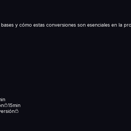
ases y cómo estas conversiones son esenciales en la prog
min
ón
15min
versión