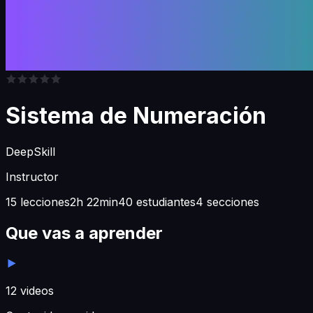
Sistema de Numeración
DeepSkill
Instructor
15 lecciones
2h 22min
40 estudiantes
4 secciones
Que vas a aprender
12
videos