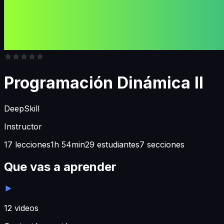
Programación Dinámica II
DeepSkill
Instructor
17 lecciones
1h 54min
29 estudiantes
7 secciones
Que vas a aprender
12
videos