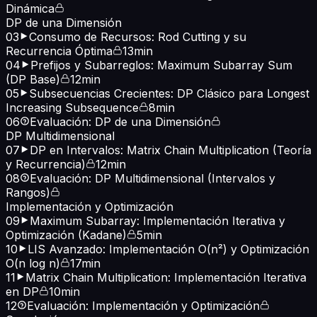
Dinámica
DP de una Dimensión
03
Consumo de Recursos: Rod Cutting y su
Recurrencia Óptima
13min
04
Prefijos y Subarreglos: Maximum Subarray Sum
(DP Base)
12min
05
Subsecuencias Crecientes: DP Clásico para Longest
Increasing Subsequence
8min
06
Evaluación: DP de una Dimensión
DP Multidimensional
07
DP en Intervalos: Matrix Chain Multiplication (Teoría
y Recurrencia)
12min
08
Evaluación: DP Multidimensional (Intervalos y
Rangos)
Implementación y Optimización
09
Maximum Subarray: Implementación Iterativa y
Optimización (Kadane)
5min
10
LIS Avanzado: Implementación O(n²) y Optimización
O(n log n)
17min
11
Matrix Chain Multiplication: Implementación Iterativa
en DP
10min
12
Evaluación: Implementación y Optimización