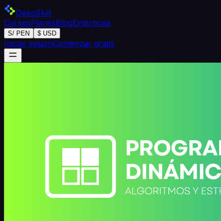
DeepSkill
Cursos
Planes
Blog
Enterprise
S/ PEN
$ USD
Iniciar sesion
Comenzar gratis