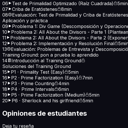
06
Test de Primalidad Optimizado (Raíz Cuadrada)
5min
07
Criba de Eratóstenes
8min
08
Evaluación: Test de Primalidad y Criba de Eratóstene
Aplicación y práctica
09
Problema 1: Div Game (Descomposición y Operacion
10
Problema 2: All About the Divisors - Parte 1 (Plantea
11
Problema 2: All About the Divisors - Parte 2 (Exponen
12
Problema 2: Implementación y Resolución Final
5mi
13
Evaluación: Problemas de Entrevista y Descomposici
Training Ground: pon a prueba lo aprendido
14
Introducción al Training Ground
Soluciones del Training Ground
15
P1 · Primality Test (Easy)
5min
16
P2 · Prime Factorization (Easy)
7min
17
P3 · Prime Counting
4min
18
P4 · Prime Intervals
6min
19
P5 · Prime Factorization (Medium)
5min
20
P6 · Sherlock and his girlfriend
5min
Opiniones de estudiantes
Deja tu reseña