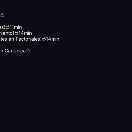
s
es)
11min
miento)
14min
tes en Factoriales)
14min
n
ón Canónica