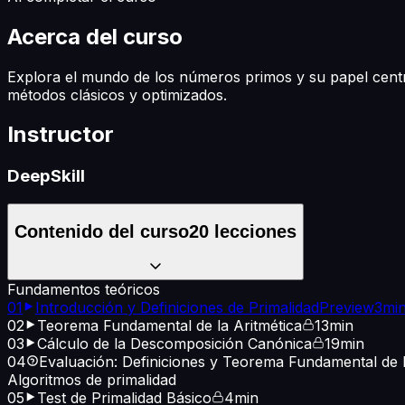
Acerca del curso
Explora el mundo de los números primos y su papel cen
métodos clásicos y optimizados.
Instructor
DeepSkill
Contenido del curso
20
lecciones
Fundamentos teóricos
01
Introducción y Definiciones de Primalidad
Preview
3mi
02
Teorema Fundamental de la Aritmética
13min
03
Cálculo de la Descomposición Canónica
19min
04
Evaluación: Definiciones y Teorema Fundamental de l
Algoritmos de primalidad
05
Test de Primalidad Básico
4min