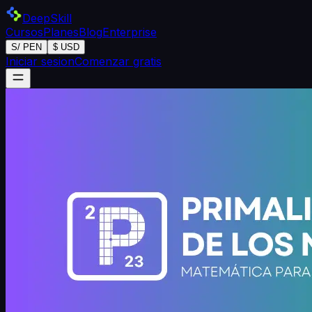
DeepSkill
Cursos
Planes
Blog
Enterprise
S/ PEN
$ USD
Iniciar sesion
Comenzar gratis