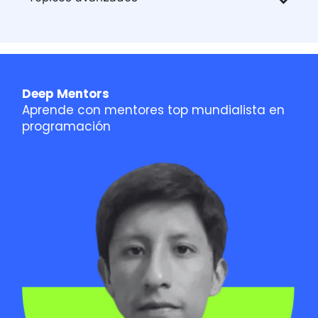
Deep Mentors
Aprende con mentores top mundialista en
programación